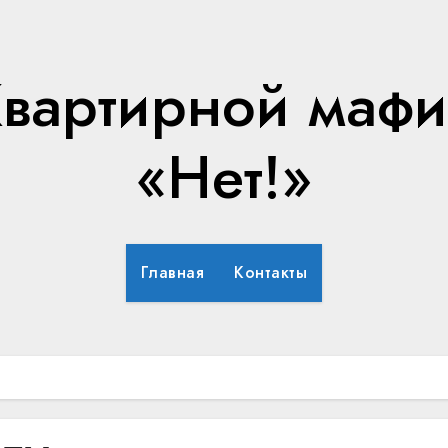
вартирной маф
«Нет!»
Главная
Контакты