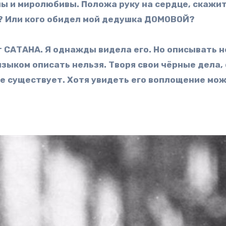
ны и миролюбивы. Положа руку на сердце, скажи
у? Или кого обидел мой дедушка ДОМОВОЙ?
вут САТАНА. Я однажды видела его. Но описывать н
языком описать нельзя. Творя свои чёрные дела,
не существует. Хотя увидеть его воплощение мо