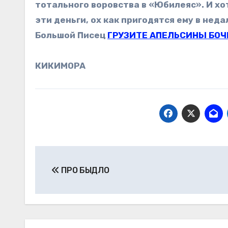
тотального воровства в «Юбилеяс». И хот
эти деньги, ох как пригодятся ему в не
Большой Писец
ГРУЗИТЕ АПЕЛЬСИНЫ БО
КИКИМОРА
Навигация
ПРО БЫДЛО
по
записям