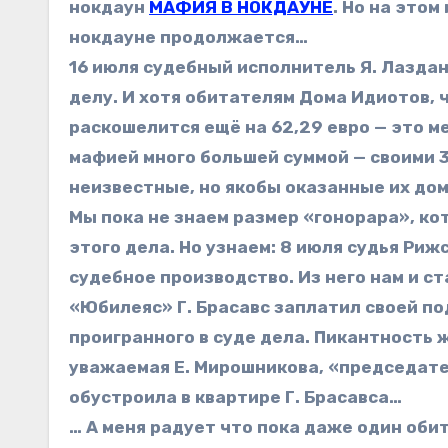
нокдаун
МАФИЯ В НОКДАУНЕ
. Но на это
нокдауне продолжается…
16 июля судебный исполнитель Я. Лазда
делу. И хотя обитателям Дома Идиотов, ч
раскошелится ещё на 62,29 евро — это м
мафией много большей суммой — своими 34
неизвестные, но якобы оказанные их дом
Мы пока не знаем размер «гонорара», ко
этого дела. Но узнаем: 8 июля судья Риж
судебное производство. Из него нам и с
«Юбилеяс» Г. Брасавс заплатил своей по
проигранного в суде дела. Пикантность ж
уважаемая Е. Мирошникова, «председат
обустроила в квартире Г. Брасавса…
… А меня радует что пока даже один оби