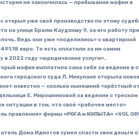
м история не закончилась — пребывание мафии в
нс открыл уже своё производство по этому суде
то на улице Бралю Каудзишу 9, за его работу пр
елочь. Ведь они уже «поделились» с квартирной
91,18 евро. То есть оплатили за им самим
у в 2022 году «юридические услуги».
торый мафия выплатила сама себе за ведение в 
ского городского суда Л. Микулане открыла ново
танет известно — сколько нынешний «крёстный о
дельнице Е. Мирошниковой за ведение с треском
е ситуации в том, что своё «рабочее место»
ель правления» фирмы
«РОГА и КОПЫТА»
«VGL GR
татель Дома Идиотов сумел спасти свои деньги о