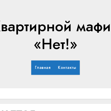
вартирной маф
«Нет!»
Главная
Контакты