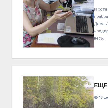
И хотя
ноября
Дома И
«подар
весь…
ЕЩЕ
13 д