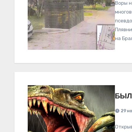
Воры н
многов
псевдо
Плявни
на Бра
БЫЛ
29 н
Открыв