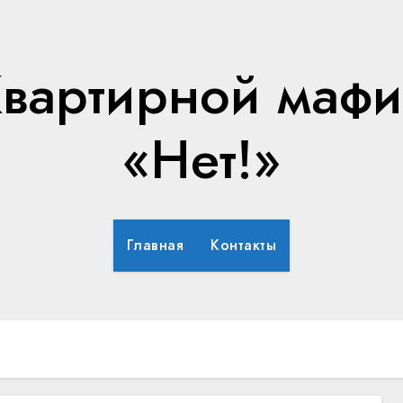
вартирной маф
«Нет!»
Главная
Контакты