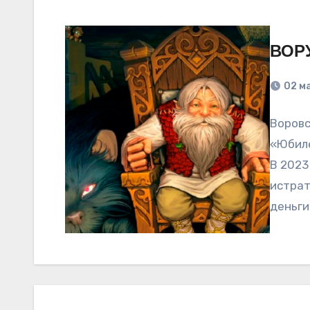
ВОР
02 м
Воровс
«Юбиле
В 2023
истрат
деньги