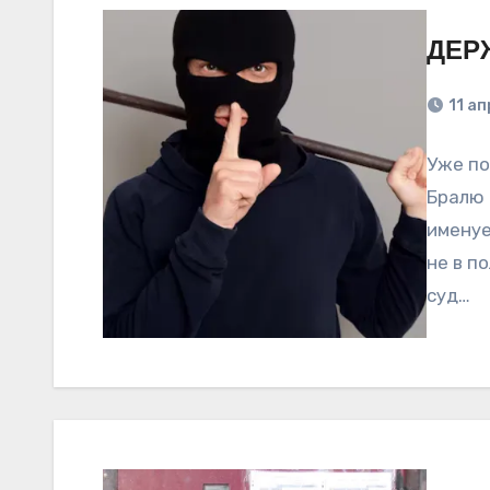
ДЕР
11 а
Уже по
Бралю 
именуе
не в п
суд…