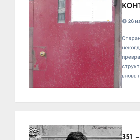
КОН
28 м
Старан
некогд
превра
структ
вновь 
размес
351 