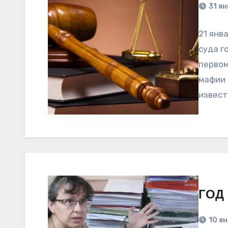
31 я
21 янв
суда г
первом
мафии 
извест
ГОД 
10 я