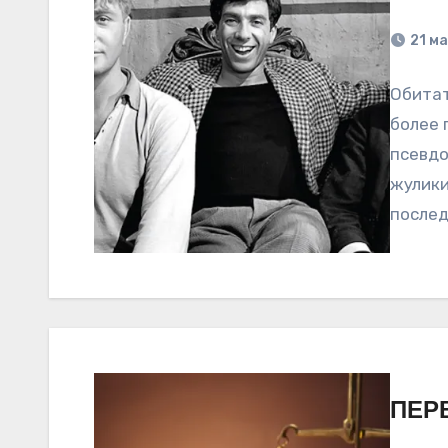
21 м
Обитат
более 
псевдо
жулики
послед
не…
ПЕР