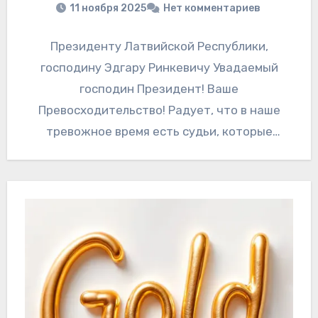
11 ноября 2025
Нет комментариев
Президенту Латвийской Республики,
господину Эдгару Ринкевичу Увадаемый
господин Президент! Ваше
Превосходительство! Радует, что в наше
тревожное время есть судьи, которые
защищают наш народ от беззакония. Таким
мудрым служителем Фемиды является…